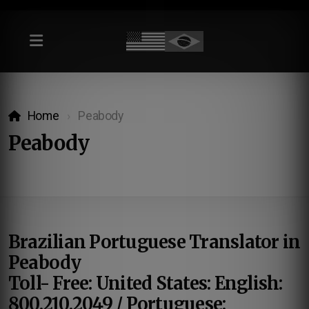
Home
Peabody
Peabody
Brazilian Portuguese Translator in
Peabody
Toll- Free: United States: English:
800.210.2049 / Portuguese: