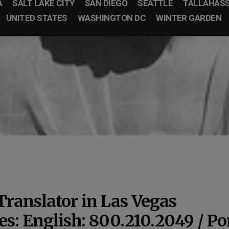
A
SALT LAKE CITY
SAN DIEGO
SEATTLE
TALLAHAS
UNITED STATES
WASHINGTON DC
WINTER GARDEN
Translator in Las Vegas
tes:
English: 800.210.2049 / Po