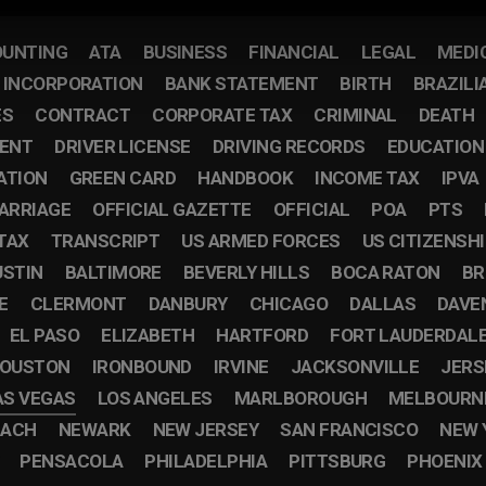
UNTING
ATA
BUSINESS
FINANCIAL
LEGAL
MEDI
F INCORPORATION
BANK STATEMENT
BIRTH
BRAZILI
ES
CONTRACT
CORPORATE TAX
CRIMINAL
DEATH
ENT
DRIVER LICENSE
DRIVING RECORDS
EDUCATION
ATION
GREEN CARD
HANDBOOK
INCOME TAX
IPVA
ARRIAGE
OFFICIAL GAZETTE
OFFICIAL
POA
PTS
TAX
TRANSCRIPT
US ARMED FORCES
US CITIZENSH
USTIN
BALTIMORE
BEVERLY HILLS
BOCA RATON
BR
E
CLERMONT
DANBURY
CHICAGO
DALLAS
DAVE
EL PASO
ELIZABETH
HARTFORD
FORT LAUDERDAL
OUSTON
IRONBOUND
IRVINE
JACKSONVILLE
JERS
AS VEGAS
LOS ANGELES
MARLBOROUGH
MELBOURN
EACH
NEWARK
NEW JERSEY
SAN FRANCISCO
NEW 
PENSACOLA
PHILADELPHIA
PITTSBURG
PHOENIX