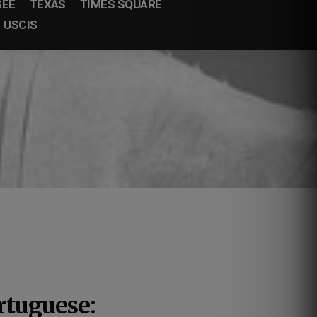
SEE
TEXAS
TIMES SQUARE
USCIS
rtuguese: