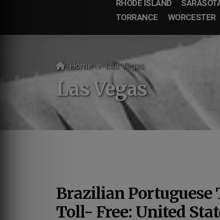
RHODE ISLAND
SARASOT
TORRANCE
WORCESTER
Home
Las Vegas
Las Vegas
Brazilian Portuguese 
Toll- Free: United Sta