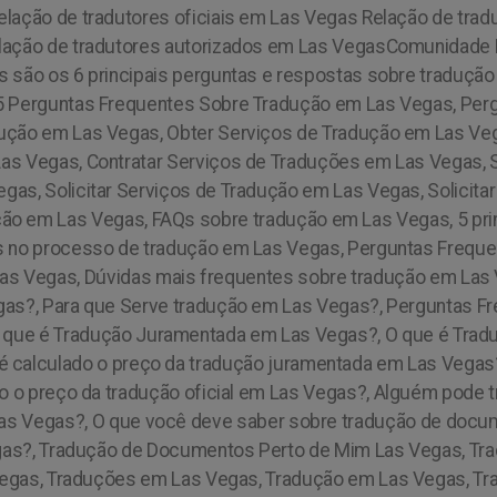
elação de tradutores oficiais em Las Vegas Relação de tr
elação de tradutores autorizados em Las Vegas
Comunidade Brasileira em Las Vegas, Brasileiros em Las Vegas, Brasileiras em Las Vegas, Saiba quais são os 6 principais perguntas e respostas sobre tradução em Las Vegas, Quando é necessário fazer a tradução de documentos em Las Vegas, 5 Perguntas Frequentes Sobre Tradução em Las Vegas, Perguntas frequentes sobre Tradução em Las Vegas, 10 perguntas comuns sobre Tradução em Las Vegas, Obter Serviços de Tradução em Las Vegas, Obter Serviços de Traduções em Las Vegas, Contratar Serviços de Tradução em Las Vegas, Contratar Serviços de Traduções em Las Vegas, Solicite Serviços de Tradução em Las Vegas, Solicite Serviços de Traduções em Las Vegas, Solicitar Serviços de Tradução em Las Vegas, Solicitar Serviços de Traduções em Las Vegas As perguntas mais frequentes sobre Tradução em Las Vegas, FAQs sobre tradução em Las Vegas, 5 principais perguntas sobre tradução em Las Vegas, Quais são as perguntas mais comuns no processo de tradução em Las Vegas, Perguntas Frequentes Sobre Tradução em Las Vegas, Busca e Perguntas Frequentes Sobre Tradução em Las Vegas, Dúvidas mais frequentes sobre tradução em Las Vegas, FAQ - Perguntas frequentes tradução em Las Vegas, O que é tradução em Las Vegas?, Para que Serve tradução em Las Vegas?, Perguntas Frequentes sobre Traduções em Las Vegas, O que é Tradução Livre em Las Vegas? · O que é Tradução Juramentada em Las Vegas?, O que é Tradução Certificada em Las Vegas?, O que é Tradução Oficial em Las Vegas? , Como é calculado o preço da tradução juramentada em Las Vegas?, Como é calculado o preço da tradução certificada em Las Vegas?, Como é calculado o preço da tradução oficial em Las Vegas?, Alguém pode traduzir documentos em Las Vegas?, Alguém pode traduzir documentos brasileiros em Las Vegas?, O que você deve saber sobre tradução de documentos em Las Vegas, Guia de Tradução em Las Vegas, Quem Faz Tradução em Las Vegas?, Tradução de Documentos Perto de Mim Las Vegas, Traduza Seus Documentos para USCIS em Las Vegas, Traduzir Seus Documentos em Las Vegas, Traduções em Las Vegas, Tradução em Las Vegas, Tradução de Documentos em Las Vegas, Como Localizar Tradução em Las Vegas, Saiba Como Traduzir em Las Vegas, Como Traduzir Documentos em Las Vegas, Traduza Documentos Online em Las Vegas, Traduzir Documentos Online em Las Vegas, Quanto Custa Tradução em Las Vegas?, Buscar Tradução em Las Vegas, Como Localizar 