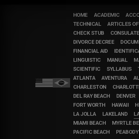
HOME
ACADEMIC
ACCO
TECHNICAL
ARTICLES O
CHECK STUB
CONSULAT
DIVORCE DECREE
DOCUM
FINANCIAL AID
IDENTIFIC
LINGUISTIC
MANUAL
M
SCIENTIFIC
SYLLABUS
ATLANTA
AVENTURA
A
CHARLESTON
CHARLOTT
DEL RAY BEACH
DENVER
FORT WORTH
HAWAII
H
LA JOLLA
LAKELAND
L
MIAMI BEACH
MYRTLE B
PACIFIC BEACH
PEABODY