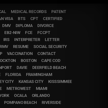
CAL
MEDICAL RECORDS
PATENT
AN VISA
BTS
CPT
CERTIFIED
DMV
DIPLOMA
DIVORCE
EB2-NIW
FCE
FCCPT
IRS
INTERPRETER
LETTER
RMV
RESUME
SOCIAL SECURITY
IP
VACCINATION
CONTACT
OCKTON
BOSTON
CAPE COD
NPORT
DAVIE
DEERFIELD BEACH
E
FLORIDA
FRAMINGHAM
EY CITY
KANSAS CITY
KISSSIMMEE
E
METROWEST
MIAMI
YORK
OCALA
ORLANDO
POMPANO BEACH
RIVERSIDE