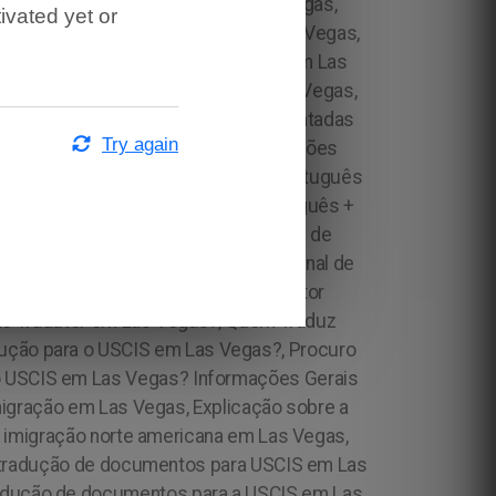
ivated yet or
Try again