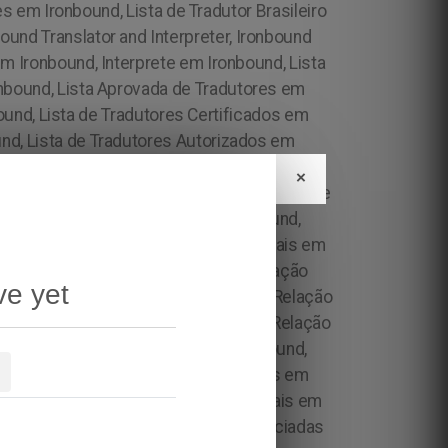
×
ve yet