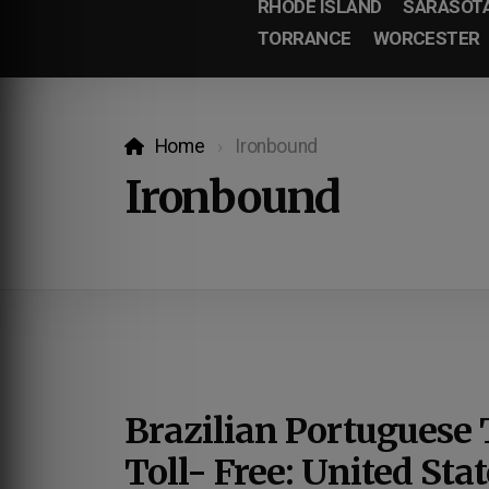
RHODE ISLAND
SARASOT
TORRANCE
WORCESTER
Home
Ironbound
Ironbound
Brazilian Portuguese 
Toll- Free: United Sta