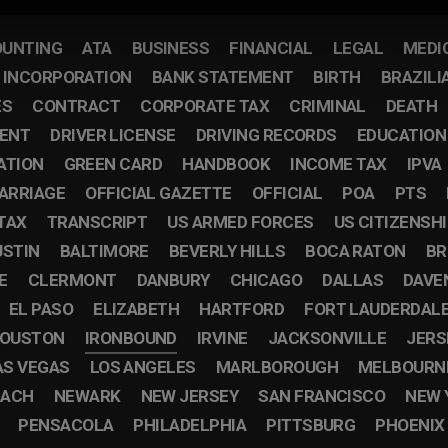
UNTING
ATA
BUSINESS
FINANCIAL
LEGAL
MEDI
F INCORPORATION
BANK STATEMENT
BIRTH
BRAZILI
ES
CONTRACT
CORPORATE TAX
CRIMINAL
DEATH
ENT
DRIVER LICENSE
DRIVING RECORDS
EDUCATION
ATION
GREEN CARD
HANDBOOK
INCOME TAX
IPVA
ARRIAGE
OFFICIAL GAZETTE
OFFICIAL
POA
PTS
TAX
TRANSCRIPT
US ARMED FORCES
US CITIZENSH
USTIN
BALTIMORE
BEVERLY HILLS
BOCA RATON
BR
E
CLERMONT
DANBURY
CHICAGO
DALLAS
DAVE
EL PASO
ELIZABETH
HARTFORD
FORT LAUDERDAL
OUSTON
IRONBOUND
IRVINE
JACKSONVILLE
JERS
AS VEGAS
LOS ANGELES
MARLBOROUGH
MELBOURN
EACH
NEWARK
NEW JERSEY
SAN FRANCISCO
NEW 
PENSACOLA
PHILADELPHIA
PITTSBURG
PHOENIX