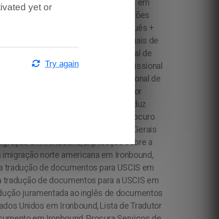
ivated yet or
Try again