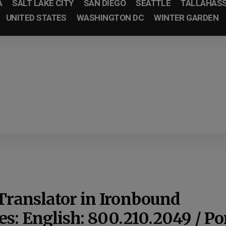
A
SALT LAKE CITY
SAN DIEGO
SEATTLE
TALLAHAS
UNITED STATES
WASHINGTON DC
WINTER GARDEN
Translator in Ironbound
tes:
English: 800.210.2049 / Po