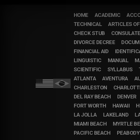
HOME
ACADEMIC
ACCO
TECHNICAL
ARTICLES O
CHECK STUB
CONSULAT
DIVORCE DECREE
DOCUM
FINANCIAL AID
IDENTIFIC
LINGUISTIC
MANUAL
M
SCIENTIFIC
SYLLABUS
ATLANTA
AVENTURA
A
CHARLESTON
CHARLOTT
DEL RAY BEACH
DENVER
FORT WORTH
HAWAII
H
LA JOLLA
LAKELAND
L
MIAMI BEACH
MYRTLE B
PACIFIC BEACH
PEABODY