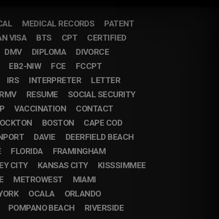
CAL
MEDICAL RECORDS
PATENT
AN VISA
BTS
CPT
CERTIFIED
DMV
DIPLOMA
DIVORCE
EB2-NIW
FCE
FCCPT
IRS
INTERPRETER
LETTER
RMV
RESUME
SOCIAL SECURITY
IP
VACCINATION
CONTACT
OCKTON
BOSTON
CAPE COD
NPORT
DAVIE
DEERFIELD BEACH
E
FLORIDA
FRAMINGHAM
EY CITY
KANSAS CITY
KISSSIMMEE
E
METROWEST
MIAMI
YORK
OCALA
ORLANDO
POMPANO BEACH
RIVERSIDE