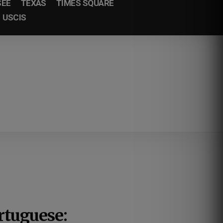
SEE
TEXAS
TIMES SQUARE
USCIS
rtuguese: